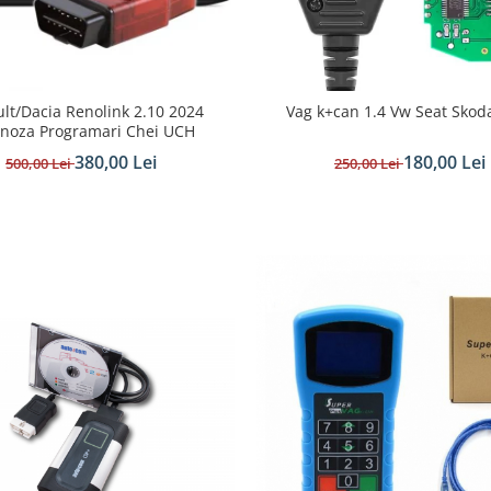
lt/Dacia Renolink 2.10 2024
Vag k+can 1.4 Vw Seat Skod
noza Programari Chei UCH
380,00 Lei
180,00 Lei
500,00 Lei
250,00 Lei