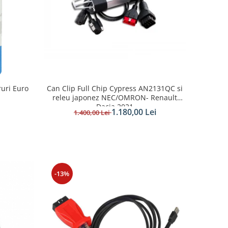
uri Euro
Can Clip Full Chip Cypress AN2131QC si
releu japonez NEC/OMRON- Renault
Dacia 2021
1.180,00 Lei
1.400,00 Lei
-13%