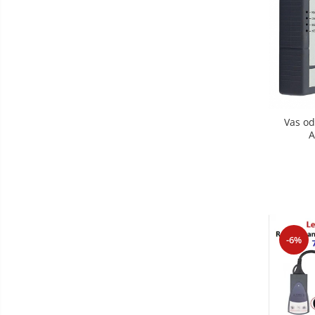
Vas od
A
-6%