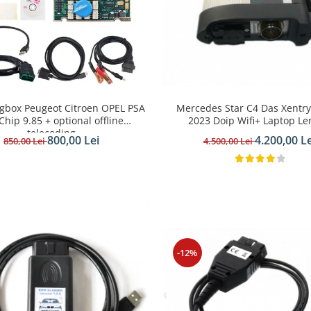
Mercedes Star C4 Das Xentr
agbox Peugeot Citroen OPEL PSA
2023 Doip Wifi+ Laptop L
 Chip 9.85 + optional offline
telecoding
4.200,00 Le
800,00 Lei
4.500,00 Lei
850,00 Lei
-12%