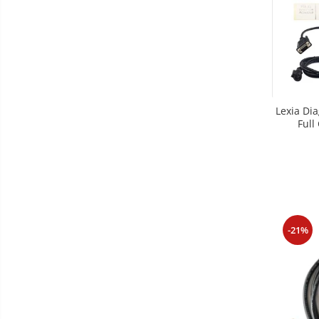
Lexia Di
Full
-21%