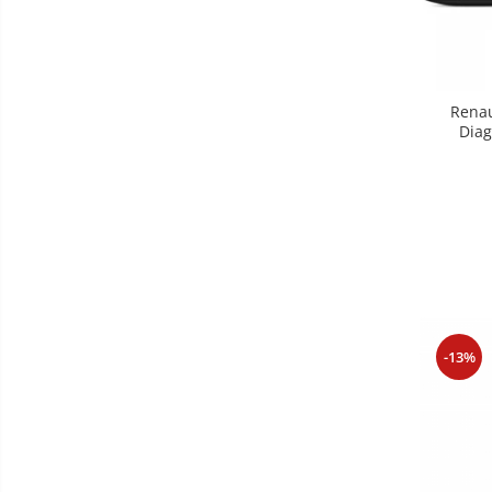
Renau
Diag
-13%