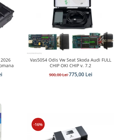
 2026
Vas5054 Odis Vw Seat Skoda Audi FULL
Romana
CHIP OKI CHIP v. 7.2
i
775,00 Lei
900,00 Lei
-16%