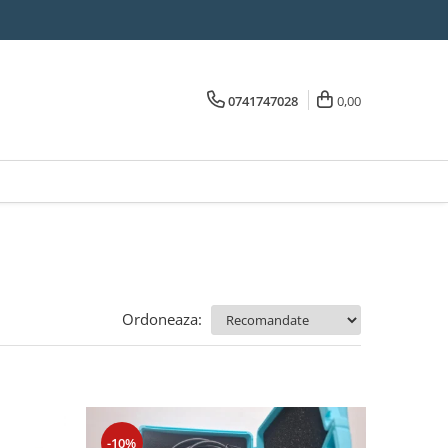
0741747028
0,00
Ordoneaza:
-10%