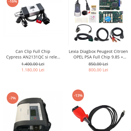
-16%
Can Clip Full Chip
Lexia Diagbox Peugeot Citroen
Cypress AN2131QC si releu
OPEL PSA Full Chip 9.85 +
japonez NEC/OMRON-
optional offline telecoding
1.400,00 Lei
850,00 Lei
Renault Dacia 2021
1.180,00 Lei
800,00 Lei
-13%
-7%