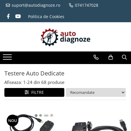
suport@autodiagnoze.ro
0741747028
Politica de Cookies
Testere Auto Dedicate
Afiseaza:
1-
24
din
68
produse
FILTRE
NOU