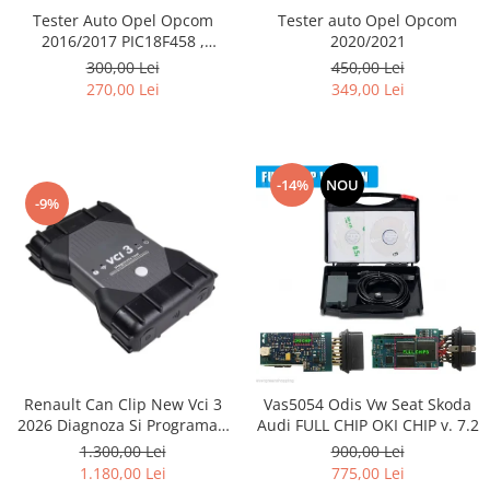
Tester Auto Opel Opcom
Tester auto Opel Opcom
2016/2017 PIC18F458 ,
2020/2021
FT232RQ ,Firmware 1.39
300,00 Lei
450,00 Lei
270,00 Lei
349,00 Lei
-14%
NOU
-9%
Renault Can Clip New Vci 3
Vas5054 Odis Vw Seat Skoda
2026 Diagnoza Si Programari
Audi FULL CHIP OKI CHIP v. 7.2
Lb.Romana
1.300,00 Lei
900,00 Lei
1.180,00 Lei
775,00 Lei