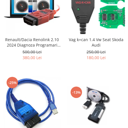
Renault/Dacia Renolink 2.10
Vag k+can 1.4 Vw Seat Skoda
2024 Diagnoza Programari
Audi
Chei UCH
500,00 Lei
250,00 Lei
380,00 Lei
180,00 Lei
-25%
-13%