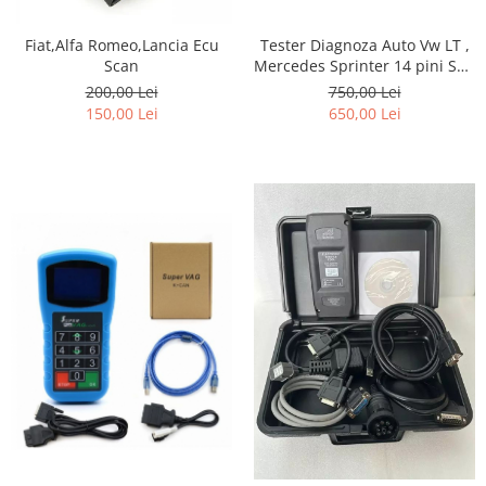
Fiat,Alfa Romeo,Lancia Ecu
Tester Diagnoza Auto Vw LT ,
Scan
Mercedes Sprinter 14 pini Sau
Iveco Daily 38 pini
200,00 Lei
750,00 Lei
150,00 Lei
650,00 Lei