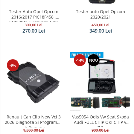
Tester Auto Opel Opcom
Tester auto Opel Opcom
2016/2017 PIC18F458 ,
2020/2021
FT232RQ ,Firmware 1.39
300,00 Lei
450,00 Lei
270,00 Lei
349,00 Lei
-14%
NOU
-9%
Renault Can Clip New Vci 3
Vas5054 Odis Vw Seat Skoda
2026 Diagnoza Si Programari
Audi FULL CHIP OKI CHIP v.
Lb.Romana
7.2
1.300,00 Lei
900,00 Lei