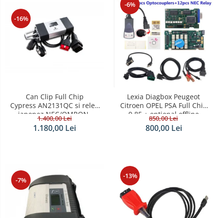
-6%
-16%
Can Clip Full Chip
Lexia Diagbox Peugeot
Cypress AN2131QC si releu
Citroen OPEL PSA Full Chip
japonez NEC/OMRON-
9.85 + optional offline
1.400,00 Lei
850,00 Lei
Renault Dacia 2021
telecoding
1.180,00 Lei
800,00 Lei
-13%
-7%