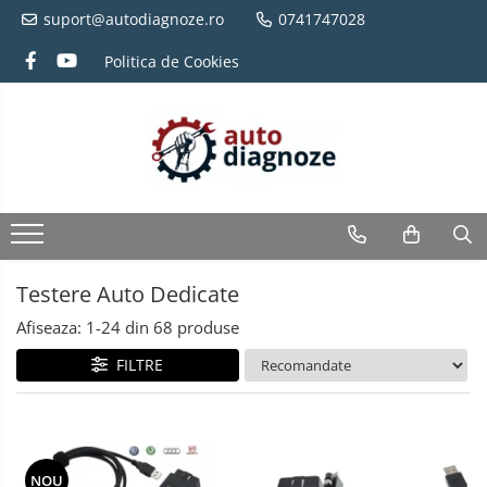
suport@autodiagnoze.ro
0741747028
Politica de Cookies
Testere Auto Dedicate
Afiseaza:
1-
24
din
68
produse
FILTRE
NOU