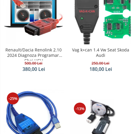
Renault/Dacia Renolink 2.10
Vag k+can 1.4 Vw Seat Skoda
2024 Diagnoza Programari
Audi
Chei UCH
500,00 Lei
250,00 Lei
380,00 Lei
180,00 Lei
-25%
-13%