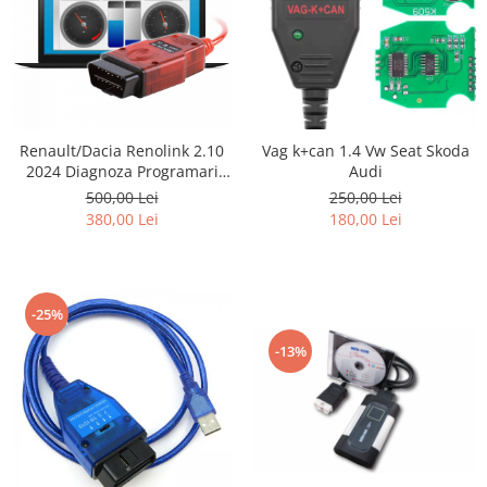
Renault/Dacia Renolink 2.10
Vag k+can 1.4 Vw Seat Skoda
2024 Diagnoza Programari
Audi
Chei UCH
500,00 Lei
250,00 Lei
380,00 Lei
180,00 Lei
-25%
-13%