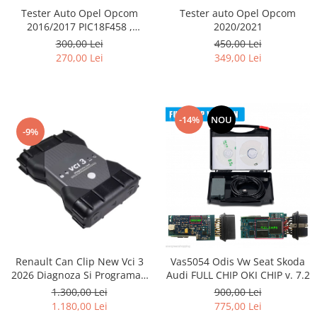
Tester Auto Opel Opcom
Tester auto Opel Opcom
2016/2017 PIC18F458 ,
2020/2021
FT232RQ ,Firmware 1.39
300,00 Lei
450,00 Lei
270,00 Lei
349,00 Lei
-14%
NOU
-9%
Renault Can Clip New Vci 3
Vas5054 Odis Vw Seat Skoda
2026 Diagnoza Si Programari
Audi FULL CHIP OKI CHIP v. 7.2
Lb.Romana
1.300,00 Lei
900,00 Lei
1.180,00 Lei
775,00 Lei