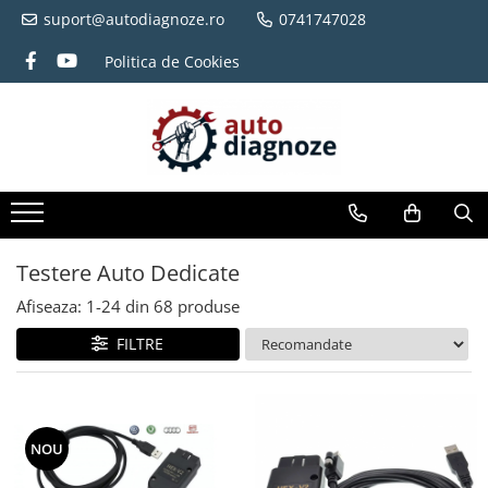
suport@autodiagnoze.ro
0741747028
Politica de Cookies
Testere Auto Dedicate
Afiseaza:
1-
24
din
68
produse
FILTRE
NOU