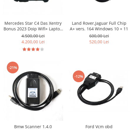
Mercedes Star C4 Das Xentry
Land Rover,Jaguar Full Chip
Bonus 2023 Doip Wifi+ Laptop
A+ vers. 164 Windows 10 + 11
Lenovo
4.500,00 Lei
600,00 Lei
4.200,00 Lei
520,00 Lei
-21%
-12%
Bmw Scanner 1.4.0
Ford Vcm obd