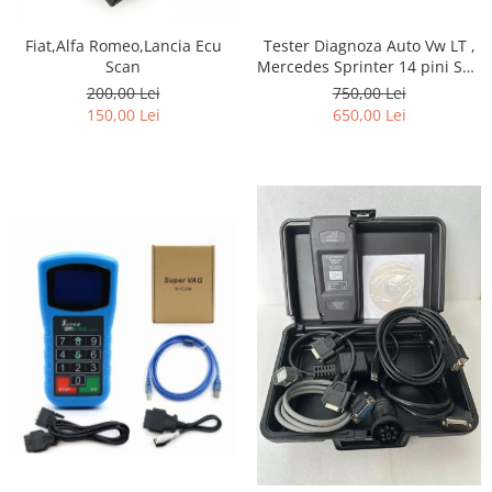
Fiat,Alfa Romeo,Lancia Ecu
Tester Diagnoza Auto Vw LT ,
Scan
Mercedes Sprinter 14 pini Sau
Iveco Daily 38 pini
200,00 Lei
750,00 Lei
150,00 Lei
650,00 Lei