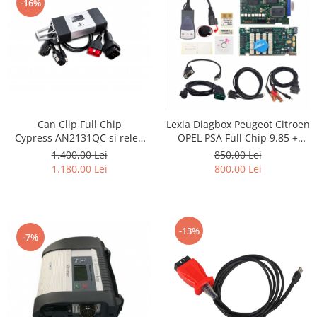
-16%
Can Clip Full Chip
Lexia Diagbox Peugeot Citroen
Cypress AN2131QC si releu
OPEL PSA Full Chip 9.85 +
japonez NEC/OMRON-
optional offline telecoding
1.400,00 Lei
850,00 Lei
Renault Dacia 2021
1.180,00 Lei
800,00 Lei
-13%
-7%