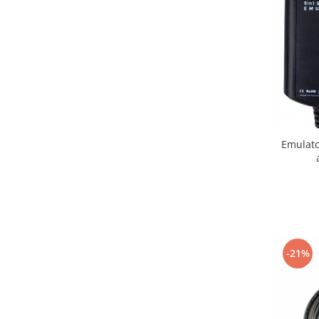
Emulato
-21%