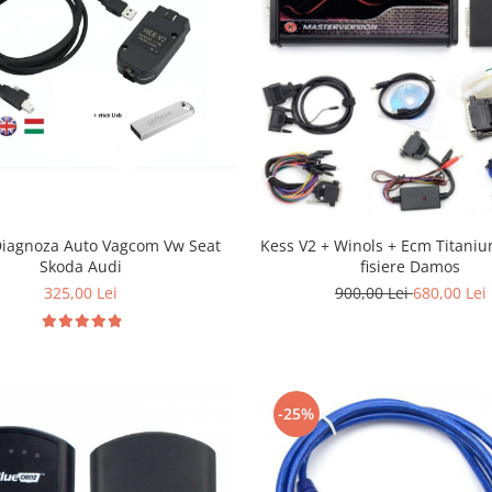
Diagnoza Auto Vagcom Vw Seat
Kess V2 + Winols + Ecm Titaniu
Skoda Audi
fisiere Damos
325,00 Lei
900,00 Lei
680,00 Lei
-25%