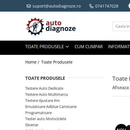
suport@autodiagnoze.ro
0741747028
Toate Produsele
Testere Auto Dedicate
Testere Auto Multimarca
Testere Ajustare Km
TOATE PRODUSELE
CUM CUMPAR
INFORMATI
Emulatoare Adblue Camioane
Programatoare
Home /
Toate Produsele
Tester auto Motociclete
Diverse
Toate 
TOATE PRODUSELE
Cabluri Adaptoare Auto
Afiseaza:
Testere Auto Dedicate
Utilaje Agricole si Constructii
Testere Auto Multimarca
Testere Ajustare Km
Emulatoare Adblue Camioane
Programatoare
Tester auto Motociclete
Diverse
NOU