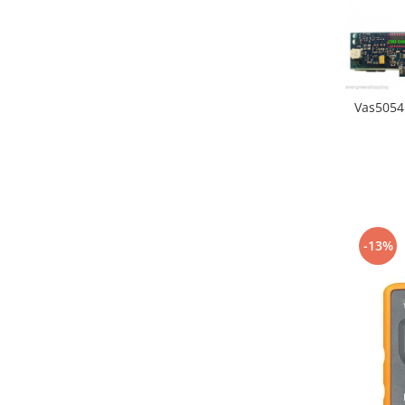
Vas5054
-13%