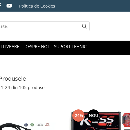
Politica de Cookies
I LIVRARE
DESPRE NOI
SUPORT TEHNIC
Produsele
1-
24
din
105
produse
-24%
NOU