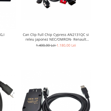
G,I
Can Clip Full Chip Cypress AN2131QC si
releu japonez NEC/OMRON- Renault
Dacia 2021
1.400,00 Lei
1.180,00 Lei