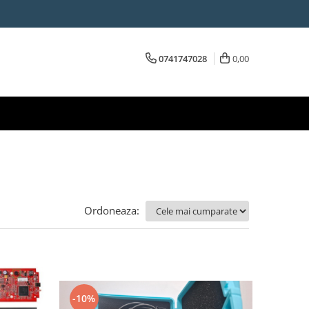
0741747028
0,00
Ordoneaza:
-10%