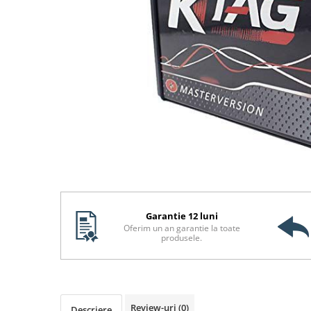
Garantie 12 luni
Oferim un an garantie la toate
produsele.
Review-uri
(0)
Descriere