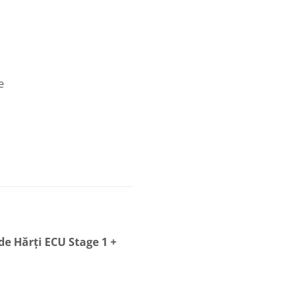
e
de Hărți ECU Stage 1 +