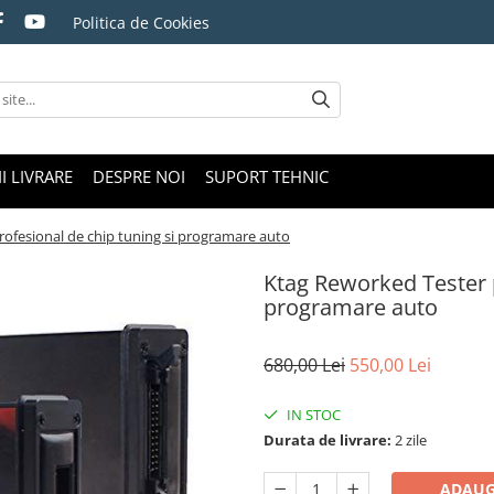
Politica de Cookies
I LIVRARE
DESPRE NOI
SUPORT TEHNIC
ofesional de chip tuning si programare auto
Ktag Reworked Tester p
programare auto
680,00 Lei
550,00 Lei
IN STOC
Durata de livrare:
2 zile
ADAUG