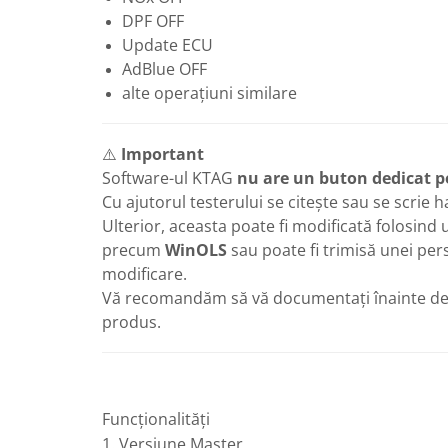
DPF OFF
Update ECU
AdBlue OFF
alte operațiuni similare
⚠️
Important
Software-ul KTAG
nu are un buton dedicat p
Cu ajutorul testerului se citește sau se scrie h
Ulterior, aceasta poate fi modificată folosind
precum
WinOLS
sau poate fi trimisă unei per
modificare.
Vă recomandăm să vă documentați înainte de 
produs.
Funcționalități
1. Versiune Master