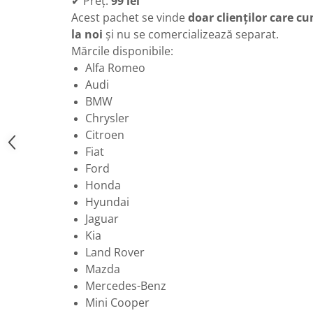
✔ Preț:
99 lei
Acest pachet se vinde
doar clienților care 
la noi
și nu se comercializează separat.
Mărcile disponibile:
Alfa Romeo
Audi
BMW
Chrysler
Citroen
Fiat
Ford
Honda
Hyundai
Jaguar
Kia
Land Rover
Mazda
Mercedes-Benz
Mini Cooper