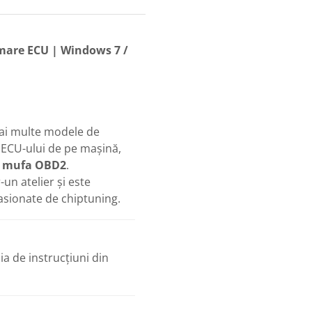
amare ECU | Windows 7 /
ai multe modele de
 ECU-ului de pe mașină,
in mufa OBD2
.
un atelier și este
sionate de chiptuning.
a de instrucțiuni din