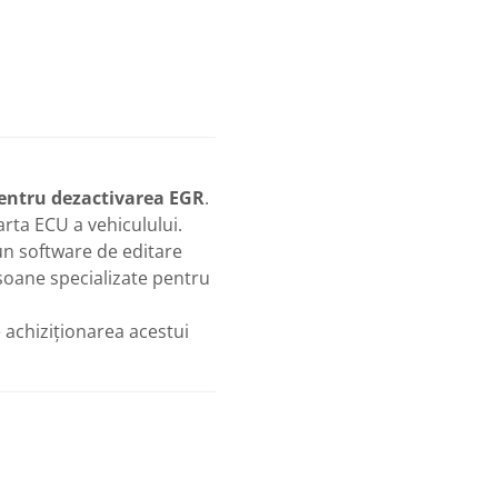
entru dezactivarea EGR
.
arta ECU a vehiculului.
 un software de editare
soane specializate pentru
achiziționarea acestui