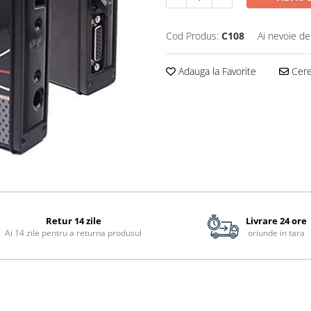
Cod Produs:
C108
Ai nevoie de
Adauga la Favorite
Cere 
Retur 14 zile
Livrare 24 ore
Ai 14 zile pentru a returna produsul
oriunde in tara