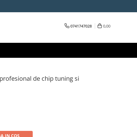
0741747028
0,00
rofesional de chip tuning si
A IN COS