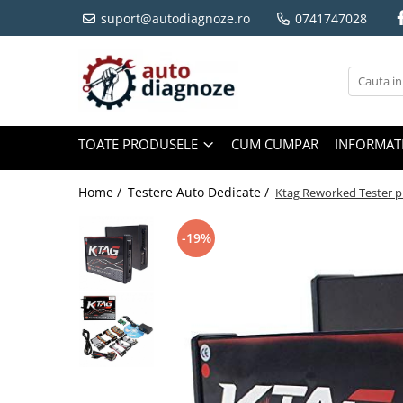
suport@autodiagnoze.ro
0741747028
Toate Produsele
Testere Auto Dedicate
Testere Auto Multimarca
Testere Ajustare Km
TOATE PRODUSELE
CUM CUMPAR
INFORMATI
Emulatoare Adblue Camioane
Programatoare
Home /
Testere Auto Dedicate /
Ktag Reworked Tester pr
Tester auto Motociclete
Diverse
-19%
Cabluri Adaptoare Auto
Utilaje Agricole si Constructii