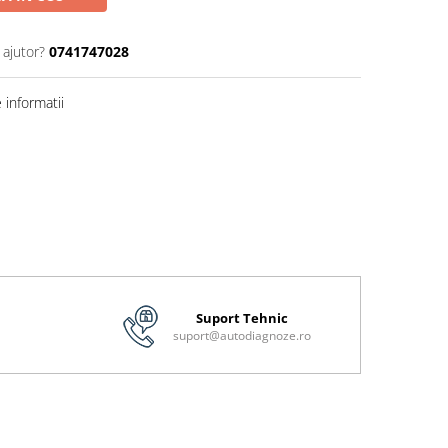
 ajutor?
0741747028
informatii
Suport Tehnic
suport@autodiagnoze.ro