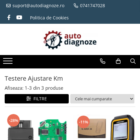
suport@autodiagnoze.ro
0741747028
Politica de Cookies
Testere Ajustare Km
Afiseaza:
1-
3
din
3
produse
FILTRE
-28%
-11%