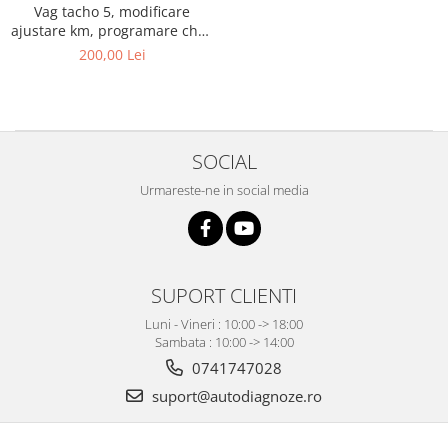
Vag tacho 5, modificare
ajustare km, programare chei,
programare cipuri ID48
200,00 Lei
SOCIAL
Urmareste-ne in social media
SUPORT CLIENTI
Luni - Vineri : 10:00 -> 18:00
Sambata : 10:00 -> 14:00
0741747028
suport@autodiagnoze.ro