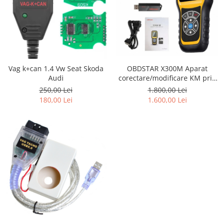
OBDSTAR X300M Aparat
Vag k+can 1.4 Vw Seat Skoda
corectare/modificare KM prin
Audi
mufa Obd
1.800,00 Lei
250,00 Lei
1.600,00 Lei
180,00 Lei