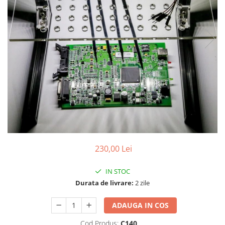
230,00 Lei
IN STOC
Durata de livrare:
2 zile
ADAUGA IN COS
Cod Produs:
C140