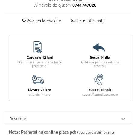
Ai nevoie de ajutor?
0741747028
Adauga la Favorite
Cere informatii
Garantie 12 luni
Retur 14 zile
Oferim un an garantie la toate
Ai 14 zile pentru a returna
produsele.
produsul
Livrare 24 ore
Suport Tehnic
oriunde in tara
suport@autodiagnoze.ro
Descriere
Nota : Pachetul nu contine placa pcb
(cea verde din prima