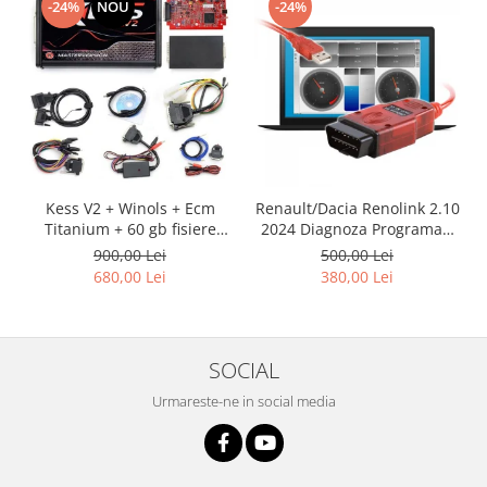
-24%
NOU
-24%
Kess V2 + Winols + Ecm
Renault/Dacia Renolink 2.10
Titanium + 60 gb fisiere
2024 Diagnoza Programari
Damos
Chei UCH
900,00 Lei
500,00 Lei
680,00 Lei
380,00 Lei
SOCIAL
Urmareste-ne in social media