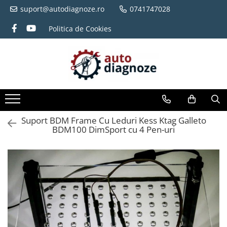
suport@autodiagnoze.ro
0741747028
Politica de Cookies
Toate Produsele
Testere Auto Dedicate
Testere Auto Multimarca
Testere Ajustare Km
Emulatoare Adblue Camioane
Programatoare
Suport BDM Frame Cu Leduri Kess Ktag Galleto
Tester auto Motociclete
BDM100 DimSport cu 4 Pen-uri
Diverse
Cabluri Adaptoare Auto
Utilaje Agricole si Constructii