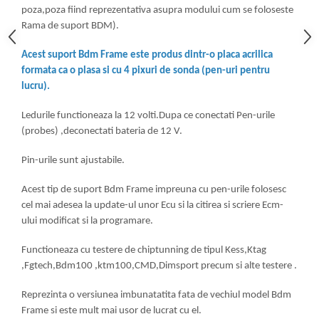
poza,poza fiind reprezentativa asupra modului cum se foloseste
Rama de suport BDM).
Acest suport Bdm Frame este produs dintr-o placa acrilica
formata ca o plasa si cu 4 pixuri de sonda (pen-uri pentru
lucru).
Ledurile functioneaza la 12 volti.Dupa ce conectati Pen-urile
(probes) ,deconectati bateria de 12 V.
Pin-urile sunt ajustabile.
Acest tip de suport Bdm Frame impreuna cu pen-urile folosesc
cel mai adesea la update-ul unor Ecu si la citirea si scriere Ecm-
ului modificat si la programare.
Functioneaza cu testere de chiptunning de tipul Kess,Ktag
,Fgtech,Bdm100 ,ktm100,CMD,Dimsport precum si alte testere .
Reprezinta o versiunea imbunatatita fata de vechiul model Bdm
Frame si este mult mai usor de lucrat cu el.