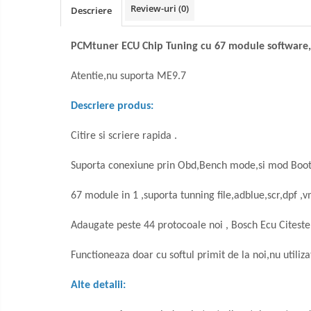
Review-uri
(0)
Descriere
PCMtuner ECU Chip Tuning cu 67 module software,
Atentie,nu suporta ME9.7
Descriere produs:
Citire si scriere rapida .
Suporta conexiune prin Obd,Bench mode,si mod Boo
67 module in 1 ,suporta tunning file,adblue,scr,dpf ,
Adaugate peste 44 protocoale noi , Bosch Ecu Citeste 
Functioneaza doar cu softul primit de la noi,nu utilizati
Alte detalii: