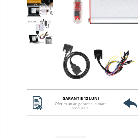
GARANTIE 12 LUNI
Oferim un an garantie la toate
produsele.