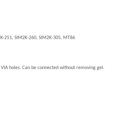
2K-251, SIM2K-260, SIM2K-305, MT86
 VIA holes. Can be connected without removing gel.