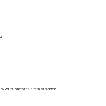
za
d/Write protocoale fara desfacere