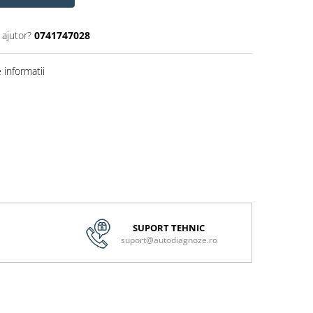
 ajutor?
0741747028
informatii
SUPORT TEHNIC
suport@autodiagnoze.ro