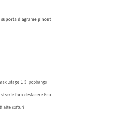
 suporta diagrame pinout
t
vmax ,stage 1 3 ,popbangs
si scrie fara desfacere Ecu
 alte softuri .