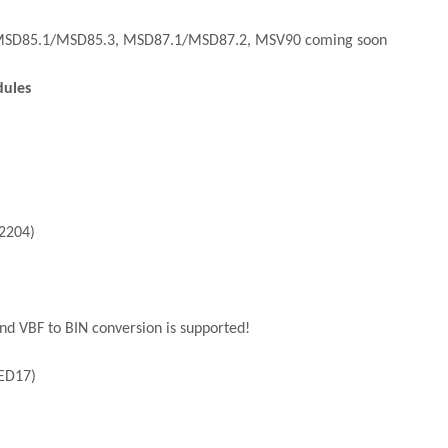
SD85.1/MSD85.3, MSD87.1/MSD87.2, MSV90 coming soon
dules
2204)
nd VBF to BIN conversion is supported!
MED17)