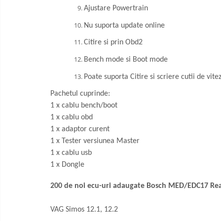
Ajustare Powertrain
Nu suporta update online
Citire si prin Obd2
Bench mode si Boot mode
Poate suporta Citire si scriere cutii de vite
Pachetul cuprinde:
1 x cablu bench/boot
1 x cablu obd
1 x adaptor curent
1 x Tester versiunea Master
1 x cablu usb
1 x Dongle
200 de noi ecu-uri adaugate Bosch MED/EDC17 Rea
VAG Simos 12.1, 12.2