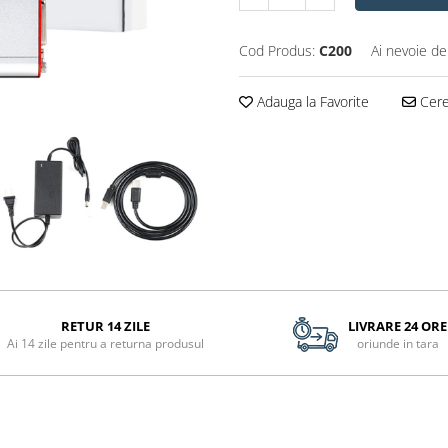
Cod Produs:
C200
Ai nevoie de
Adauga la Favorite
Cere 
RETUR 14 ZILE
LIVRARE 24 ORE
Ai 14 zile pentru a returna produsul
oriunde in tara