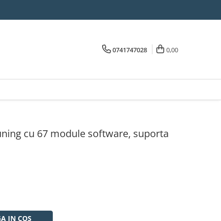
0741747028
0,00
ning cu 67 module software, suporta
A IN COS