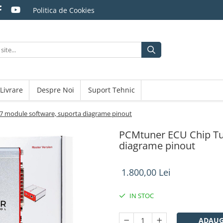
Politica de Cookies
 Livrare
Despre Noi
Suport Tehnic
7 module software, suporta diagrame pinout
PCMtuner ECU Chip Tu
diagrame pinout
1.800,00 Lei
IN STOC
ADAUG