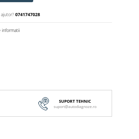
 ajutor?
0741747028
informatii
SUPORT TEHNIC
suport@autodiagnoze.ro