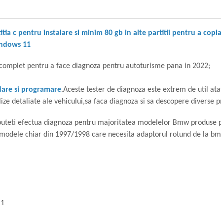
titia c pentru instalare si minim 80 gb in alte partitii pentru a c
indows 11
complet pentru a face diagnoza pentru autoturisme pana in 2022;
dare si programare
.Aceste tester de diagnoza este extrem de util atat
e detaliate ale vehicului,sa faca diagnoza si sa descopere diverse pr
,puteti efectua diagnoza pentru majoritatea modelelor Bmw produse 
 ,modele chiar din 1997/1998 care necesita adaptorul rotund de la bm
M1