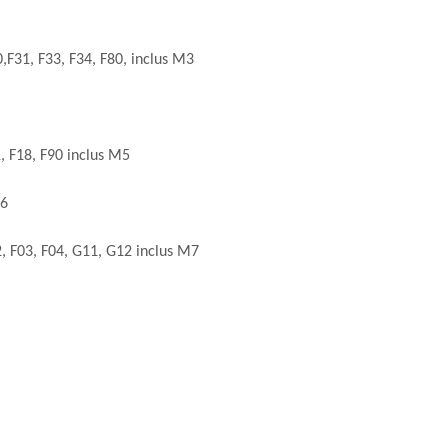
F31, F33, F34, F80, inclus M3
 F18, F90 inclus M5
M6
 F03, F04, G11, G12 inclus M7