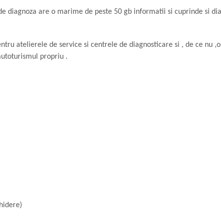
 de diagnoza are o marime de peste 50 gb informatii si cuprinde si di
tru atelierele de service si centrele de diagnosticare si , de ce nu 
utoturismul propriu .
hidere)