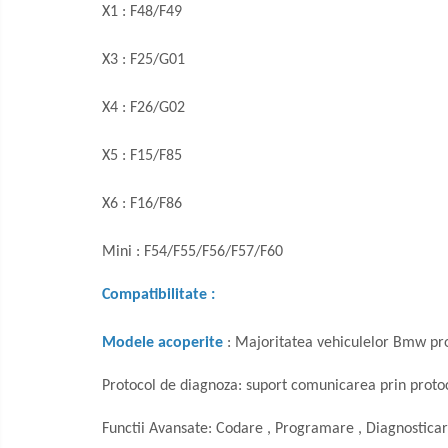
X1 : F48/F49
X3 : F25/G01
X4 : F26/G02
X5 : F15/F85
X6 : F16/F86
Mini : F54/F55/F56/F57/F60
Compatibilitate :
Modele acoperite
: Majoritatea vehiculelor Bmw prod
Protocol de diagnoza: suport comunicarea prin proto
Functii Avansate: Codare , Programare , Diagnosticar