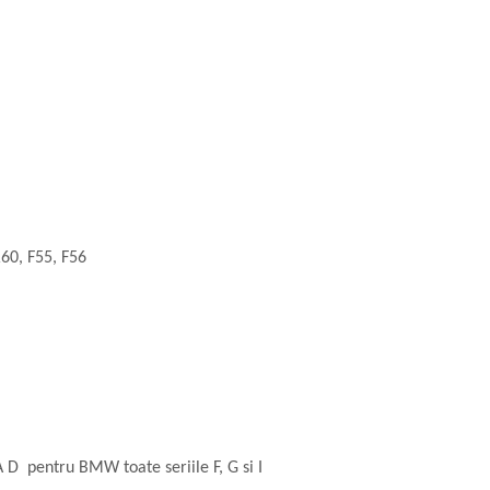
60, F55, F56
TA D pentru BMW toate seriile F, G si I