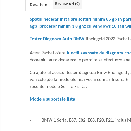
Review-uri
(0)
Descriere
Spatiu necesar instalare softuri minim 85 gb in par
6gb ,procesor minim 1.8 ghz cu windows 10 sau w
Tester Diagnoza Auto BMW
Rheingold 2022 Pachet 
Acest Pachet ofera
functii avansate de diagnoza,co
domeniul auto deoarece le permite sa efectueze analiz
Cu ajutorul acestui tester diagnoza Bmw Rheingold 
vehicule ,de la modelele mai vechi cum ar fi seria E
recente modele Seriile F si G .
Modele suportate lista :
· BMW 1 Seria: E87, E82, E88, F20, F21, inclus 