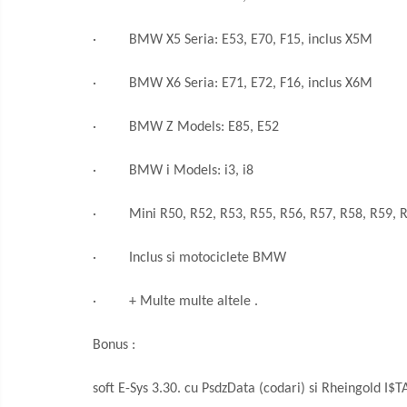
· BMW X5 Seria: E53, E70, F15, inclus X5M
· BMW X6 Seria: E71, E72, F16, inclus X6M
· BMW Z Models: E85, E52
· BMW i Models: i3, i8
· Mini R50, R52, R53, R55, R56, R57, R58, R59, R
· Inclus si motociclete BMW
· + Multe multe altele .
Bonus :
soft E-Sys 3.30. cu PsdzData (codari) si Rheingold I$