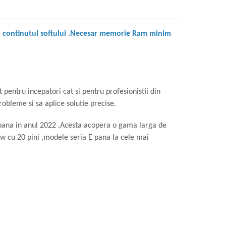
opia continutul softului .Necesar memorie Ram minim
 pentru incepatori cat si pentru profesionistii din
obleme si sa aplice solutie precise.
pana in anul 2022 .Acesta acopera o gama larga de
w cu 20 pini ,modele seria E pana la cele mai