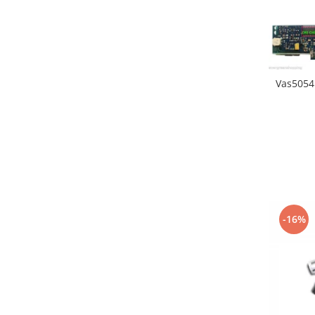
Vas5054
-16%