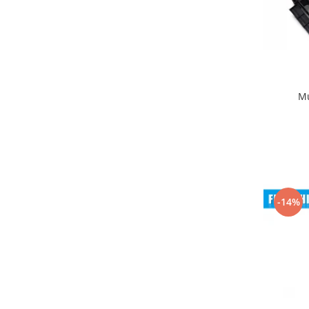
Mu
-14%