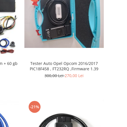
m + 60 gb
Tester Auto Opel Opcom 2016/2017
PIC18F458 , FT232RQ ,Firmware 1.39
300,00 Lei
270,00 Lei
-21%