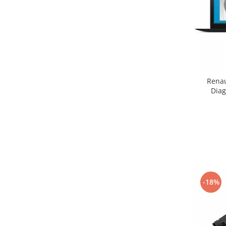
Renau
Diag
-18%