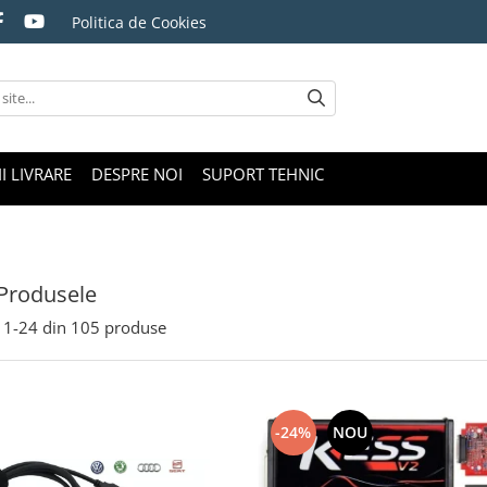
Politica de Cookies
I LIVRARE
DESPRE NOI
SUPORT TEHNIC
Produsele
1-
24
din
105
produse
-24%
NOU