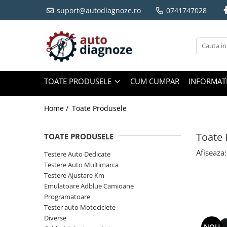
suport@autodiagnoze.ro
0741747028
Toate Produsele
Testere Auto Dedicate
Testere Auto Multimarca
Testere Ajustare Km
TOATE PRODUSELE
CUM CUMPAR
INFORMATI
Emulatoare Adblue Camioane
Programatoare
Home /
Toate Produsele
Tester auto Motociclete
Diverse
Toate 
TOATE PRODUSELE
Cabluri Adaptoare Auto
Afiseaza:
Testere Auto Dedicate
Utilaje Agricole si Constructii
Testere Auto Multimarca
Testere Ajustare Km
Emulatoare Adblue Camioane
Programatoare
Tester auto Motociclete
Diverse
NOU