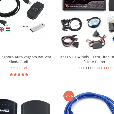
Diagnoza Auto Vagcom Vw Seat
Kess V2 + Winols + Ecm Titaniu
Skoda Audi
fisiere Damos
325,00 Lei
900,00 Lei
680,00 Lei
-25%