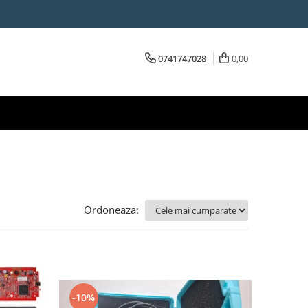
0741747028
0,00
Ordoneaza:
-10%