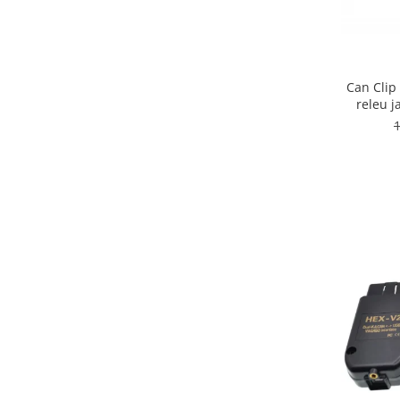
Can Clip
releu 
1