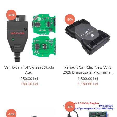
-28%
-9%
Renault Can Clip New Vci 3
Vag k+can 1.4 Vw Seat Skoda
2026 Diagnoza Si Programari
Audi
Lb.Romana
1.300,00 Lei
250,00 Lei
1.180,00 Lei
180,00 Lei
-6%
-16%