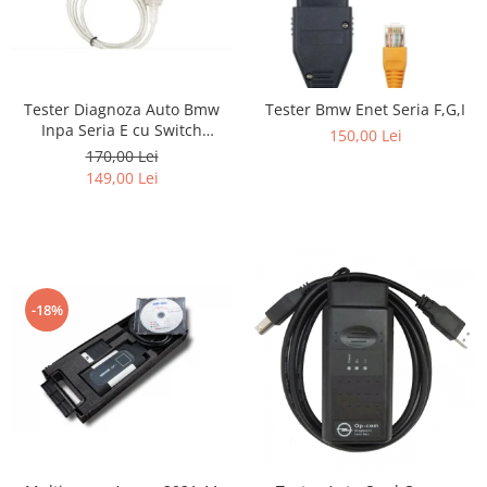
Tester Diagnoza Auto Bmw
Tester Bmw Enet Seria F,G,I
Inpa Seria E cu Switch
150,00 Lei
(comutator)
170,00 Lei
149,00 Lei
-18%