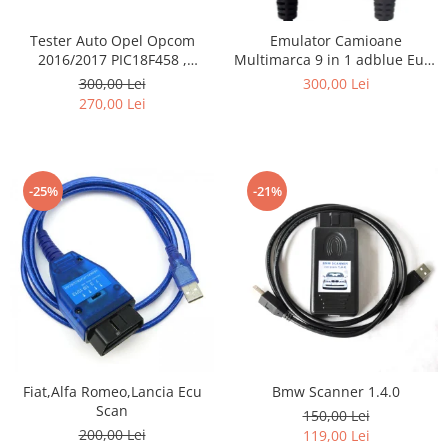
Tester Auto Opel Opcom
Emulator Camioane
2016/2017 PIC18F458 ,
Multimarca 9 in 1 adblue Euro
FT232RQ ,Firmware 1.39
4 si Euro 5
300,00 Lei
300,00 Lei
270,00 Lei
-25%
-21%
Fiat,Alfa Romeo,Lancia Ecu
Bmw Scanner 1.4.0
Scan
150,00 Lei
200,00 Lei
119,00 Lei