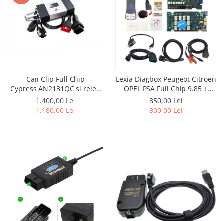
Can Clip Full Chip
Lexia Diagbox Peugeot Citroen
Cypress AN2131QC si releu
OPEL PSA Full Chip 9.85 +
japonez NEC/OMRON-
optional offline telecoding
1.400,00 Lei
850,00 Lei
Renault Dacia 2021
1.180,00 Lei
800,00 Lei