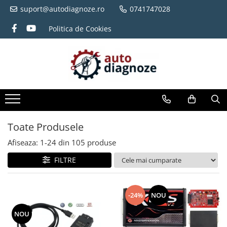
suport@autodiagnoze.ro
0741747028
Politica de Cookies
Toate Produsele
Afiseaza:
1-
24
din
105
produse
FILTRE
-24%
NOU
NOU