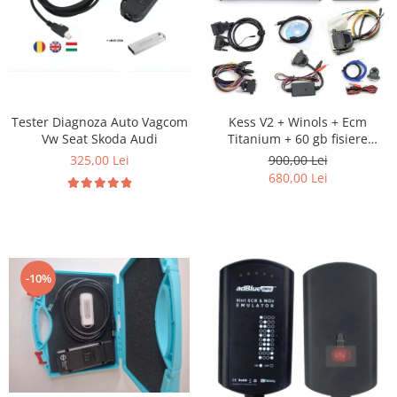
Tester Diagnoza Auto Vagcom
Kess V2 + Winols + Ecm
Vw Seat Skoda Audi
Titanium + 60 gb fisiere
Damos
325,00 Lei
900,00 Lei
680,00 Lei
-10%