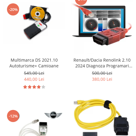
-20%
Multimarca DS 2021.10
Renault/Dacia Renolink 2.10
Autoturisme+ Camioane
2024 Diagnoza Programari
Chei UCH
549,00 Lei
500,00 Lei
440,00 Lei
380,00 Lei
-12%