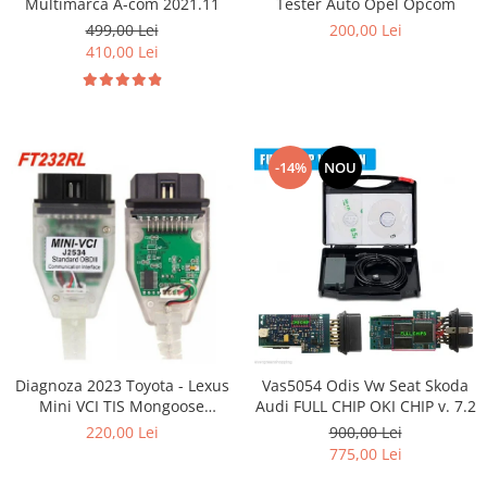
Multimarca A-com 2021.11
Tester Auto Opel Opcom
499,00 Lei
200,00 Lei
410,00 Lei
-14%
NOU
Diagnoza 2023 Toyota - Lexus
Vas5054 Odis Vw Seat Skoda
Mini VCI TIS Mongoose
Audi FULL CHIP OKI CHIP v. 7.2
Techstream v16
220,00 Lei
900,00 Lei
775,00 Lei