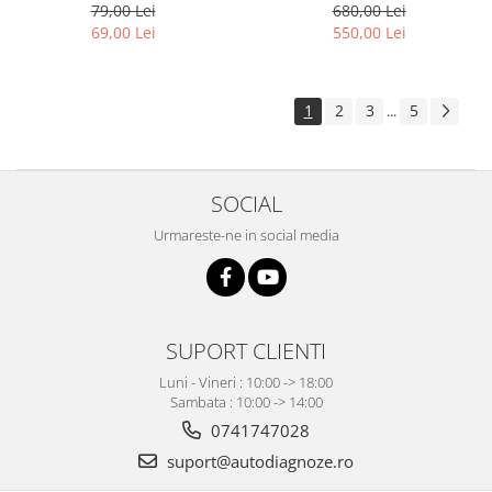
Senzor Presiune, GM Opel
programare auto
79,00 Lei
680,00 Lei
69,00 Lei
550,00 Lei
1
2
3
5
...
SOCIAL
Urmareste-ne in social media
SUPORT CLIENTI
Luni - Vineri : 10:00 -> 18:00
Sambata : 10:00 -> 14:00
0741747028
suport@autodiagnoze.ro