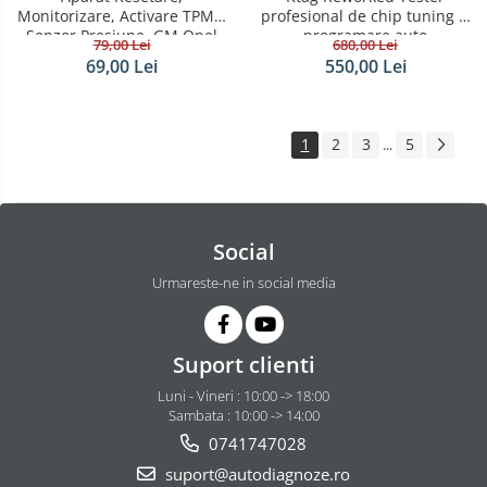
Monitorizare, Activare TPMS,
profesional de chip tuning si
Senzor Presiune, GM Opel
programare auto
79,00 Lei
680,00 Lei
69,00 Lei
550,00 Lei
1
2
3
5
...
Social
Urmareste-ne in social media
Suport clienti
Luni - Vineri : 10:00 -> 18:00
Sambata : 10:00 -> 14:00
0741747028
suport@autodiagnoze.ro