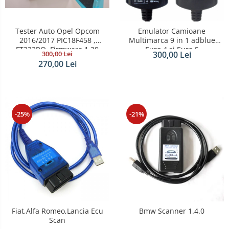
Tester Auto Opel Opcom
Emulator Camioane
2016/2017 PIC18F458 ,
Multimarca 9 in 1 adblue
FT232RQ ,Firmware 1.39
Euro 4 si Euro 5
300,00 Lei
300,00 Lei
270,00 Lei
-25%
-21%
Fiat,Alfa Romeo,Lancia Ecu
Bmw Scanner 1.4.0
Scan