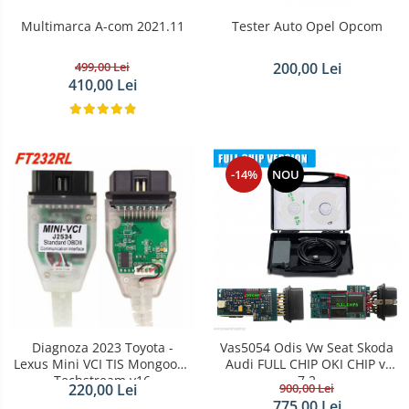
Multimarca A-com 2021.11
Tester Auto Opel Opcom
499,00 Lei
200,00 Lei
410,00 Lei
-14%
NOU
Diagnoza 2023 Toyota -
Vas5054 Odis Vw Seat Skoda
Lexus Mini VCI TIS Mongoose
Audi FULL CHIP OKI CHIP v.
Techstream v16
7.2
220,00 Lei
900,00 Lei
775,00 Lei