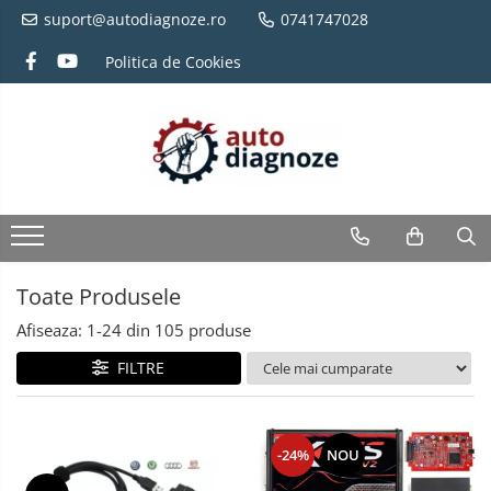
suport@autodiagnoze.ro
0741747028
Politica de Cookies
Toate Produsele
Afiseaza:
1-
24
din
105
produse
FILTRE
-24%
NOU