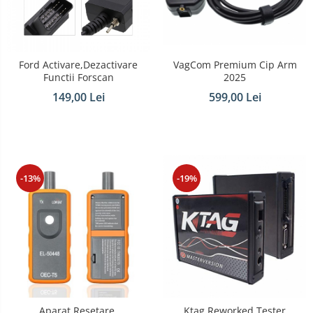
VagCom Premium Cip Arm
Ford Activare,Dezactivare
2025
Functii Forscan
599,00 Lei
149,00 Lei
-13%
-19%
Aparat Resetare,
Ktag Reworked Tester