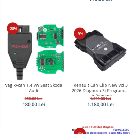
-28%
-9%
Renault Can Clip New Vci 3
Vag k+can 1.4 Vw Seat Skoda
2026 Diagnoza Si Programari
Audi
Lb.Romana
1.300,00 Lei
250,00 Lei
1.180,00 Lei
180,00 Lei
-6%