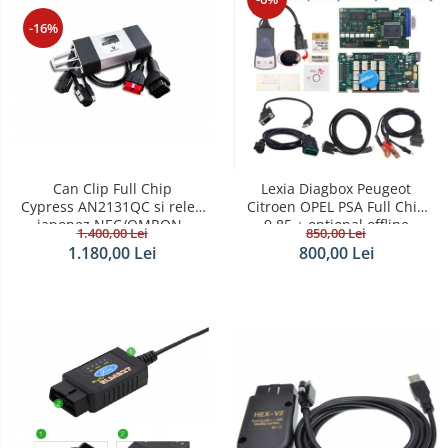
-16%
Can Clip Full Chip
Lexia Diagbox Peugeot
Cypress AN2131QC si releu
Citroen OPEL PSA Full Chip
japonez NEC/OMRON-
9.85 + optional offline
1.400,00 Lei
850,00 Lei
Renault Dacia 2021
telecoding
1.180,00 Lei
800,00 Lei