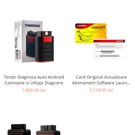
Tester Diagnoza Auto Android
Card Original Actualizare
Camioane si Utilaje Diagzone
Abonament Software Launch
X431 1/2 ani PROS V/ V+ / Pro5
1.800,00 Lei
2.174,00 Lei
/ Pros Mini (T-Card Oficial
Acces Update la ZI), este full
software toate autoturismele
+ OBFCM