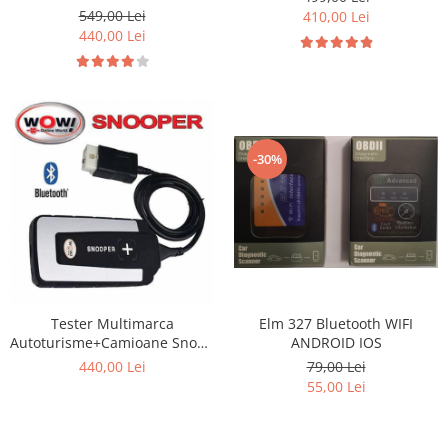
549,00 Lei
410,00 Lei
440,00 Lei
-30%
Elm 327 Bluetooth WIFI
Tester Multimarca
ANDROID IOS
Autoturisme+Camioane Snoop
+ Autoco 2021.11
79,00 Lei
440,00 Lei
55,00 Lei