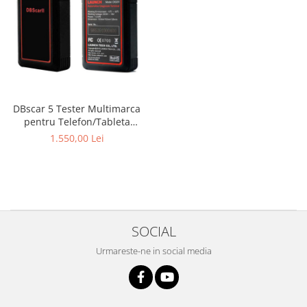
DBscar 5 Tester Multimarca
pentru Telefon/Tableta
Android Xdiag asemanator
1.550,00 Lei
Launch
SOCIAL
Urmareste-ne in social media