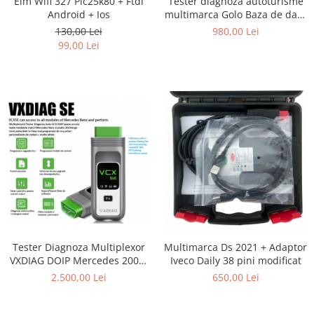
Elm Wifi 327 Pic25k80 + Ftdi
Tester diagnoza autoturisme
Android + Ios
multimarca Golo Baza de date
launch
130,00 Lei
980,00 Lei
99,00 Lei
Tester Diagnoza Multiplexor
Multimarca Ds 2021 + Adaptor
VXDIAG DOIP Mercedes 2005-
Iveco Daily 38 pini modificat
2023
2.500,00 Lei
650,00 Lei