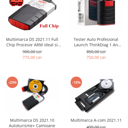
Multimarca DS 2021.11 Full
Tester Auto Profesional
Chip Procesor ARM ideal si
Launch ThinkDiag 1 An
Bmw ,Ford Autoturisme +
Update inclus, 115 Marci
900,00 Lei
850,00 Lei
Camioane
Bluetooth Android IOS
775,00 Lei
750,00 Lei
-20%
-18%
Multimarca DS 2021.10
Multimarca A-com 2021.11
Autoturisme+ Camioane
499,00 Lei