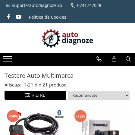
suport@autodiagnoze.ro
0741747028
Politica de Cookies
Testere Auto Multimarca
Afiseaza:
1-
21
din
21
produse
FILTRE
-14%
-12%