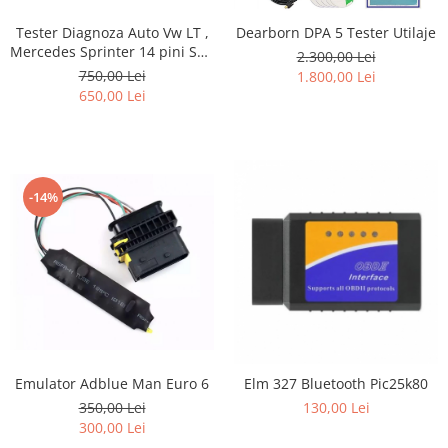
Tester Diagnoza Auto Vw LT ,
Dearborn DPA 5 Tester Utilaje
Mercedes Sprinter 14 pini Sau
2.300,00 Lei
Iveco Daily 38 pini
750,00 Lei
1.800,00 Lei
650,00 Lei
-14%
Emulator Adblue Man Euro 6
Elm 327 Bluetooth Pic25k80
350,00 Lei
130,00 Lei
300,00 Lei